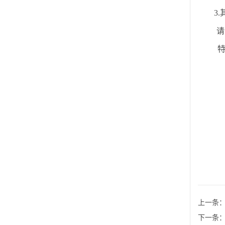
3
.
请
上一条
下一条