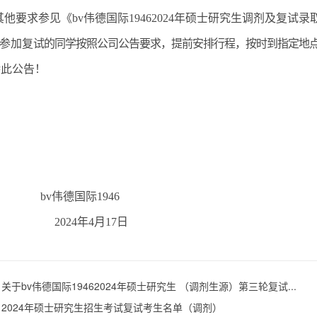
其他要求
参见《bv伟德国际1946
202
4
年硕士研究生调剂及复试录
参加复
试
的同学按照公司
公告
要求
，
提前安排行程
，
按时到指定地
特此公告！
bv伟德国际1946
202
4
年
4月1
7
日
：
关于bv伟德国际19462024年硕士研究生 （调剂生源）第三轮复试...
：
2024年硕士研究生招生考试复试考生名单（调剂）