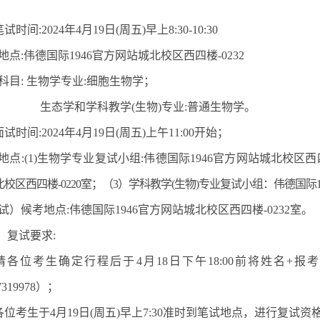
笔试时间
:202
4
年
4月
19
日
(周
五
)早上
8
:
3
0-1
0
:
3
0
地点
:伟德国际1946官方网站城北校区西四楼-0232
科目
:
生物学专业
:细胞生物学；
生态学和学科教学
(生物)专业:普通生物学。
面试时间
:202
4
年
4月
19
日
(周
五
)
上
午
1
1
:00开始
；
地点
:(1)生物学
专业
复试小组
:伟德国际1946官方网站城北校区西四楼
北校区西四楼
-0220室
；（
3
）学科教学
(生物)专业复试小组：伟德国际1
试
）
候考地点
:
伟德国际1946官方网站城北校区西四楼
-0232室。
、复试要求
:
请各位
考生确定行程后于
4月
18
日下午
1
8
:00前将姓名+
7319978
）
；
各位
考生
于
4月
19
日
(周
五
)早上
7
:
3
0
准时到笔试地点，
进行复试资