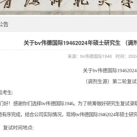
公告
关于bv伟德国际19462024年硕士研究生 
来源：bv伟德国际1946 时间：2024
关于bv伟德国际1946
202
4
（调剂生源）第二轮复试
位考生
:
们好
！
感谢你们选择bv伟德国际1946。为了统筹做好研究生复试录
稳有序完成，
结
合公司实际情况，现将
bv伟德国际1946
202
4
年硕士研
、
复试时间地
点
: