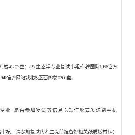
-0203室；(2) 生态学专业
复试小组
:
伟德国际1946官方
946官方网站城北校区西四楼-0206室
。
报考专业+是否参加复试等信息以短信形式发送到手机
格审核，请参加复试
的考
生提前准备好相关纸质版材料
；